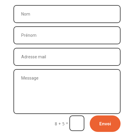
=
8 + 5
Envoi