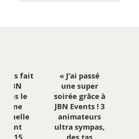
vons fait
« J’ai passé
«
 à JBN
une super
 dans le
soirée grâce à
e
 d'une
JBN Events ! 3
am
annuelle
animateurs
6
oupant
ultra sympas,
c
on 115
des tas
Fa