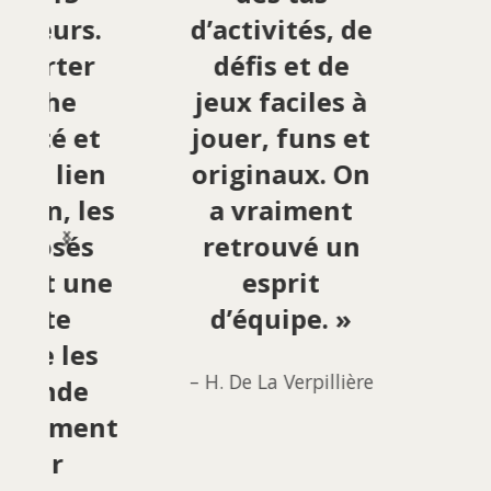
rateurs.
d’activités, de
JB
pporter
défis et de
C
touche
jeux faciles à
n
nalité et
jouer, funs et
r le lien
originaux. On
an
acun, les
a vraiment
so
‹
›
roposés
retrouvé un
d’
 sont une
esprit
pe
llente
d’équipe. »
qu’
n. Je les
– H. De La Verpillière
mmande
e
eusement
pr
 leur
pla