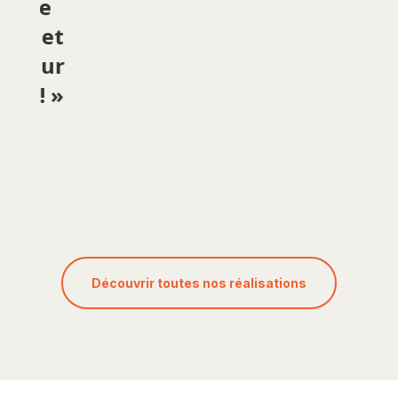
roche
à
nale et
gr
ée sur
N
ain ! »
Jo
len P.
Découvrir toutes nos réalisations